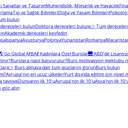
cı Sanatlar ve Tasarım
Mühendislik, Mimarlık ve Havacılık
Fin
arlama
Tıp ve Sağlık Bilimleri
Doğa ve Yaşam Bilimleri
Psikoloji
üm bulun
dereceleri bulun
Doktora dereceleri bulun
👉 Tüm derecelere
tın
Akademik dereceleri keşfedin
nsa
İspanya
Avusturya
Polonya
Yunanistan
Romanya
Macarista
🌎 Go Global MBA
💃 Kadınlara Özel Burslar
🌉 ABD'de Lisansü
lınır?
Burslara nasıl başvurulur?
Burs motivasyon mektubu nas
ları
👉 Burs almaya dair tüm ipuçlarını görün
Burs bulun
mi?
Avrupa'nın en ucuz ülkeleri
Yurt dışında eğitim için niyet
la tavsiye
Dünyanın ilk 10'u
Avrupa'nın ilk 10'u
Asya'nın ilk 10'
 göz atın