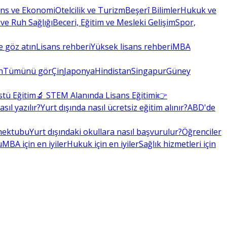
ans ve Ekonomi
Otelcilik ve Turizm
Beşerî Bilimler
Hukuk ve
 ve Ruh Sağlığı
Beceri, Eğitim ve Mesleki Gelişim
Spor,
 göz atın
Lisans rehberi
Yüksek lisans rehberi
MBA
n
Tümünü gör
Çin
Japonya
Hindistan
Singapur
Güney
stü Eğitim
🔬 STEM Alanında Lisans Eğitimi
👉
ıl yazılır?
Yurt dışında nasıl ücretsiz eğitim alınır?
ABD'de
 mektubu
Yurt dışındaki okullara nasıl başvurulur?
Öğrenciler
u
MBA için en iyiler
Hukuk için en iyiler
Sağlık hizmetleri için