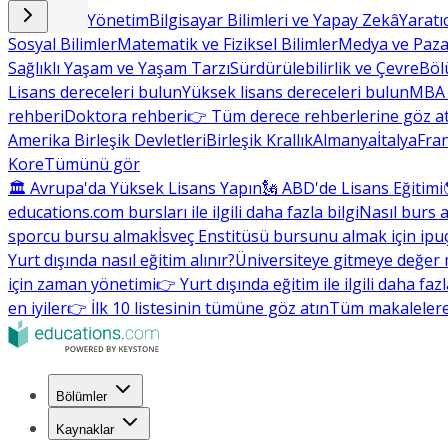
İşletme ve Yönetim
Bilgisayar Bilimleri ve Yapay Zekâ
Yaratı
Sosyal Bilimler
Matematik ve Fiziksel Bilimler
Medya ve Paz
Sağlıklı Yaşam ve Yaşam Tarzı
Sürdürülebilirlik ve Çevre
Böl
Lisans dereceleri bulun
Yüksek lisans dereceleri bulun
MBA 
rehberi
Doktora rehberi
👉 Tüm derece rehberlerine göz a
Amerika Birleşik Devletleri
Birleşik Krallık
Almanya
İtalya
Fra
Kore
Tümünü gör
🏛 Avrupa'da Yüksek Lisans Yapın
🗽 ABD'de Lisans Eğitimi
educations.com bursları ile ilgili daha fazla bilgi
Nasıl burs a
sporcu bursu almak
İsveç Enstitüsü bursunu almak için ipuç
Yurt dışında nasıl eğitim alınır?
Üniversiteye gitmeye değer 
için zaman yönetimi
👉 Yurt dışında eğitim ile ilgili daha faz
en iyiler
👉 İlk 10 listesinin tümüne göz atın
Tüm makalelere
Bölümler
Kaynaklar