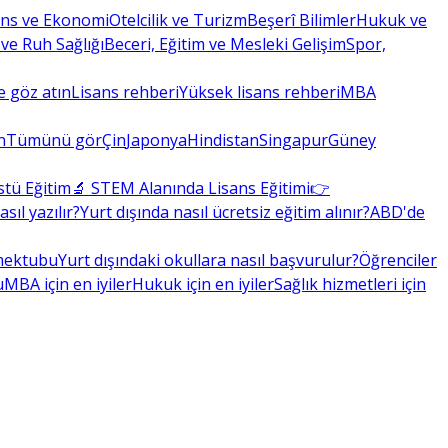
ans ve Ekonomi
Otelcilik ve Turizm
Beşerî Bilimler
Hukuk ve
 ve Ruh Sağlığı
Beceri, Eğitim ve Mesleki Gelişim
Spor,
 göz atın
Lisans rehberi
Yüksek lisans rehberi
MBA
n
Tümünü gör
Çin
Japonya
Hindistan
Singapur
Güney
stü Eğitim
🔬 STEM Alanında Lisans Eğitimi
👉
ıl yazılır?
Yurt dışında nasıl ücretsiz eğitim alınır?
ABD'de
 mektubu
Yurt dışındaki okullara nasıl başvurulur?
Öğrenciler
u
MBA için en iyiler
Hukuk için en iyiler
Sağlık hizmetleri için