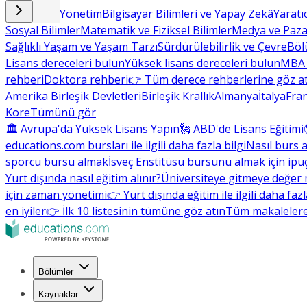
İşletme ve Yönetim
Bilgisayar Bilimleri ve Yapay Zekâ
Yaratı
Sosyal Bilimler
Matematik ve Fiziksel Bilimler
Medya ve Paz
Sağlıklı Yaşam ve Yaşam Tarzı
Sürdürülebilirlik ve Çevre
Böl
Lisans dereceleri bulun
Yüksek lisans dereceleri bulun
MBA 
rehberi
Doktora rehberi
👉 Tüm derece rehberlerine göz a
Amerika Birleşik Devletleri
Birleşik Krallık
Almanya
İtalya
Fra
Kore
Tümünü gör
🏛 Avrupa'da Yüksek Lisans Yapın
🗽 ABD'de Lisans Eğitimi
educations.com bursları ile ilgili daha fazla bilgi
Nasıl burs a
sporcu bursu almak
İsveç Enstitüsü bursunu almak için ipuç
Yurt dışında nasıl eğitim alınır?
Üniversiteye gitmeye değer 
için zaman yönetimi
👉 Yurt dışında eğitim ile ilgili daha faz
en iyiler
👉 İlk 10 listesinin tümüne göz atın
Tüm makalelere
Bölümler
Kaynaklar