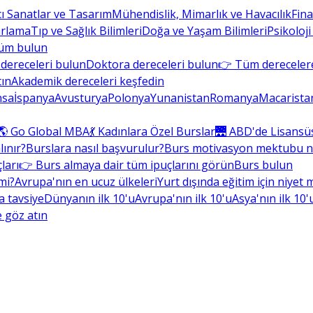
cı Sanatlar ve Tasarım
Mühendislik, Mimarlık ve Havacılık
Fin
arlama
Tıp ve Sağlık Bilimleri
Doğa ve Yaşam Bilimleri
Psikoloji
üm bulun
dereceleri bulun
Doktora dereceleri bulun
👉 Tüm derecelere
tın
Akademik dereceleri keşfedin
nsa
İspanya
Avusturya
Polonya
Yunanistan
Romanya
Macarista
🌎 Go Global MBA
💃 Kadınlara Özel Burslar
🌉 ABD'de Lisansü
lınır?
Burslara nasıl başvurulur?
Burs motivasyon mektubu nas
ları
👉 Burs almaya dair tüm ipuçlarını görün
Burs bulun
mi?
Avrupa'nın en ucuz ülkeleri
Yurt dışında eğitim için niyet
la tavsiye
Dünyanın ilk 10'u
Avrupa'nın ilk 10'u
Asya'nın ilk 10'
 göz atın