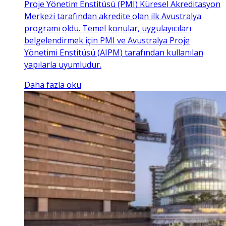
Proje Yönetim Enstitüsü (PMI) Küresel Akreditasyon
Merkezi tarafından akredite olan ilk Avustralya
programı oldu. Temel konular, uygulayıcıları
belgelendirmek için PMI ve Avustralya Proje
Yönetimi Enstitüsü (AIPM) tarafından kullanılan
yapılarla uyumludur.
Daha fazla oku