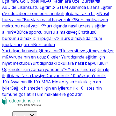
Eğitimi
🌎 Go Global MBA
💃 Kadınlara Özel Burslar
🌉
ABD'de Lisansüstü Eğitim
🔬 STEM Alanında Lisans Eğitimi
👉 educations.com bursları ile ilgili daha fazla bilgi
Nasıl
burs alınır?
Burslara nasıl başvurulur?
Burs motivasyon
mektubu nasıl yazılır?
Yurt dışında nasıl ücretsiz eğitim
alınır?
ABD'de sporcu bursu almak
İsveç Enstitüsü
bursunu almak için ipuçları
👉 Burs almaya dair tüm
ipuçlarını görün
Burs bulun
Yurt dışında nasıl eğitim alınır?
Üniversiteye gitmeye değer
mi?
Avrupa'nın en ucuz ülkeleri
Yurt dışında eğitim için
niyet mektubu
Yurt dışındaki okullara nasıl başvurulur?
Öğrenciler için zaman yönetimi
👉 Yurt dışında eğitim ile
ilgili daha fazla tavsiye
Dünyanın ilk 10'u
Avrupa'nın ilk
10'u
Asya'nın ilk 10'u
MBA için en iyiler
Hukuk için en
iyiler
Sağlık hizmetleri için en iyiler
👉 İlk 10 listesinin
tümüne göz atın
Tüm makalelere göz atın