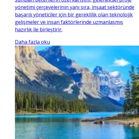
yönetimi çerçevelerinin yanı sıra, inşaat sektöründe
başarılı yöneticiler için bir gereklilik olan teknolojik
gelişmeler ve insan faktörlerinde uzmanlaşmış
hazırlık ile birleştirir.
Daha fazla oku