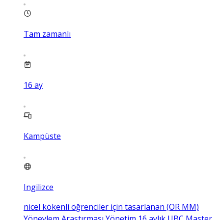
Tam zamanlı
16
ay
Kampüste
Ingilizce
nicel kökenli öğrenciler için tasarlanan (OR MM)
Yöneylem Araştırması Yönetim 16 aylık UBC Master