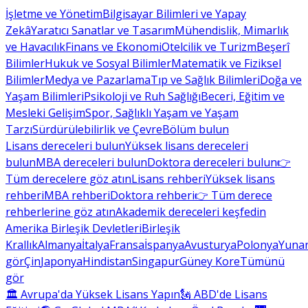
İşletme ve Yönetim
Bilgisayar Bilimleri ve Yapay
Zekâ
Yaratıcı Sanatlar ve Tasarım
Mühendislik, Mimarlık
ve Havacılık
Finans ve Ekonomi
Otelcilik ve Turizm
Beşerî
Bilimler
Hukuk ve Sosyal Bilimler
Matematik ve Fiziksel
Bilimler
Medya ve Pazarlama
Tıp ve Sağlık Bilimleri
Doğa ve
Yaşam Bilimleri
Psikoloji ve Ruh Sağlığı
Beceri, Eğitim ve
Mesleki Gelişim
Spor, Sağlıklı Yaşam ve Yaşam
Tarzı
Sürdürülebilirlik ve Çevre
Bölüm bulun
Lisans dereceleri bulun
Yüksek lisans dereceleri
bulun
MBA dereceleri bulun
Doktora dereceleri bulun
👉
Tüm derecelere göz atın
Lisans rehberi
Yüksek lisans
rehberi
MBA rehberi
Doktora rehberi
👉 Tüm derece
rehberlerine göz atın
Akademik dereceleri keşfedin
Amerika Birleşik Devletleri
Birleşik
Krallık
Almanya
İtalya
Fransa
İspanya
Avusturya
Polonya
Yunan
gör
Çin
Japonya
Hindistan
Singapur
Güney Kore
Tümünü
gör
🏛 Avrupa'da Yüksek Lisans Yapın
🗽 ABD'de Lisans