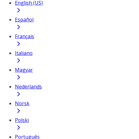
English (US)
Español
Français
Italiano
Magyar
Nederlands
Norsk
Polski
Português