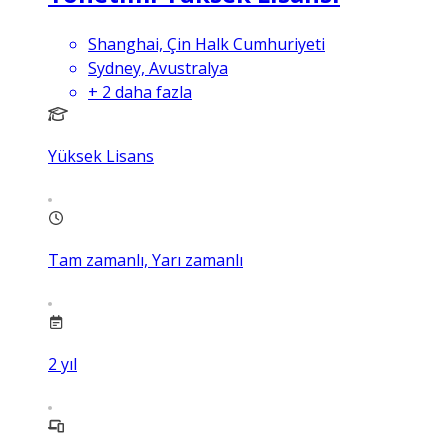
Shanghai, Çin Halk Cumhuriyeti
Sydney, Avustralya
+
2
daha fazla
Yüksek Lisans
Tam zamanlı, Yarı zamanlı
2
yıl