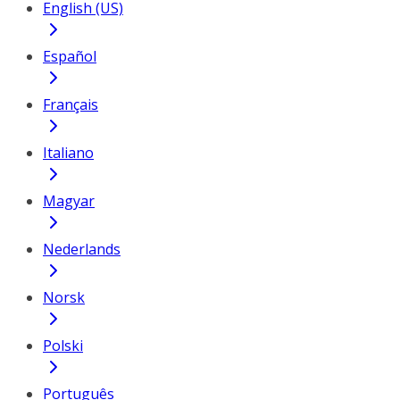
English (US)
Español
Français
Italiano
Magyar
Nederlands
Norsk
Polski
Português