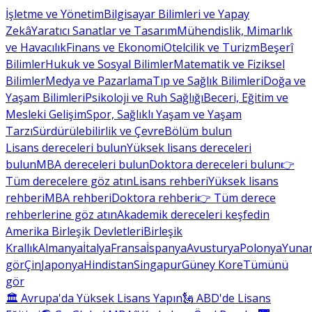
İşletme ve Yönetim
Bilgisayar Bilimleri ve Yapay
Zekâ
Yaratıcı Sanatlar ve Tasarım
Mühendislik, Mimarlık
ve Havacılık
Finans ve Ekonomi
Otelcilik ve Turizm
Beşerî
Bilimler
Hukuk ve Sosyal Bilimler
Matematik ve Fiziksel
Bilimler
Medya ve Pazarlama
Tıp ve Sağlık Bilimleri
Doğa ve
Yaşam Bilimleri
Psikoloji ve Ruh Sağlığı
Beceri, Eğitim ve
Mesleki Gelişim
Spor, Sağlıklı Yaşam ve Yaşam
Tarzı
Sürdürülebilirlik ve Çevre
Bölüm bulun
Lisans dereceleri bulun
Yüksek lisans dereceleri
bulun
MBA dereceleri bulun
Doktora dereceleri bulun
👉
Tüm derecelere göz atın
Lisans rehberi
Yüksek lisans
rehberi
MBA rehberi
Doktora rehberi
👉 Tüm derece
rehberlerine göz atın
Akademik dereceleri keşfedin
Amerika Birleşik Devletleri
Birleşik
Krallık
Almanya
İtalya
Fransa
İspanya
Avusturya
Polonya
Yunan
gör
Çin
Japonya
Hindistan
Singapur
Güney Kore
Tümünü
gör
🏛 Avrupa'da Yüksek Lisans Yapın
🗽 ABD'de Lisans