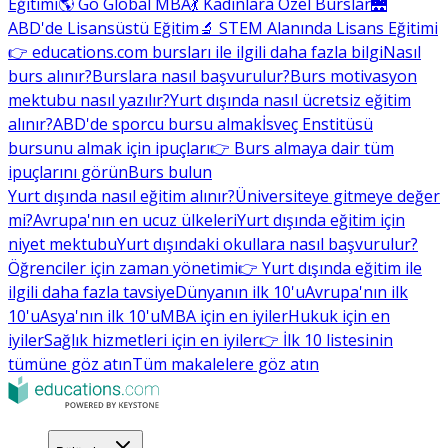
Eğitimi
🌎 Go Global MBA
💃 Kadınlara Özel Burslar
🌉
ABD'de Lisansüstü Eğitim
🔬 STEM Alanında Lisans Eğitimi
👉 educations.com bursları ile ilgili daha fazla bilgi
Nasıl
burs alınır?
Burslara nasıl başvurulur?
Burs motivasyon
mektubu nasıl yazılır?
Yurt dışında nasıl ücretsiz eğitim
alınır?
ABD'de sporcu bursu almak
İsveç Enstitüsü
bursunu almak için ipuçları
👉 Burs almaya dair tüm
ipuçlarını görün
Burs bulun
Yurt dışında nasıl eğitim alınır?
Üniversiteye gitmeye değer
mi?
Avrupa'nın en ucuz ülkeleri
Yurt dışında eğitim için
niyet mektubu
Yurt dışındaki okullara nasıl başvurulur?
Öğrenciler için zaman yönetimi
👉 Yurt dışında eğitim ile
ilgili daha fazla tavsiye
Dünyanın ilk 10'u
Avrupa'nın ilk
10'u
Asya'nın ilk 10'u
MBA için en iyiler
Hukuk için en
iyiler
Sağlık hizmetleri için en iyiler
👉 İlk 10 listesinin
tümüne göz atın
Tüm makalelere göz atın