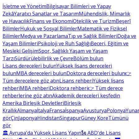
İşletme ve Yönetim
Bilgisayar Bilimleri ve Yapay
Zekâ
Yaratıcı Sanatlar ve Tasarım
Mühendislik, Mimarlık
ve Havacılık
Finans ve Ekonomi
Otelcilik ve Turizm
Beşerî
Bilimler
Hukuk ve Sosyal Bilimler
Matematik ve Fiziksel
Bilimler
Medya ve Pazarlama
Tıp ve Sağlık Bilimleri
Doğa ve
Yaşam Bilimleri
Psikoloji ve Ruh Sağlığı
Beceri, Eğitim ve
Mesleki Gelişim
Spor, Sağlıklı Yaşam ve Yaşam
Tarzı
Sürdürülebilirlik ve Çevre
Bölüm bulun
Lisans dereceleri bulun
Yüksek lisans dereceleri
bulun
MBA dereceleri bulun
Doktora dereceleri bulun
👉
Tüm derecelere göz atın
Lisans rehberi
Yüksek lisans
rehberi
MBA rehberi
Doktora rehberi
👉 Tüm derece
rehberlerine göz atın
Akademik dereceleri keşfedin
Amerika Birleşik Devletleri
Birleşik
Krallık
Almanya
İtalya
Fransa
İspanya
Avusturya
Polonya
Yunan
gör
Çin
Japonya
Hindistan
Singapur
Güney Kore
Tümünü
gör
🏛 Avrupa'da Yüksek Lisans Yapın
🗽 ABD'de Lisans