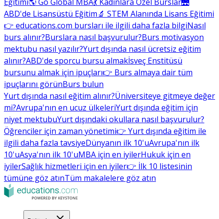
Eğitimi
🌎 Go Global MBA
💃 Kadınlara Özel Burslar
🌉
ABD'de Lisansüstü Eğitim
🔬 STEM Alanında Lisans Eğitimi
👉 educations.com bursları ile ilgili daha fazla bilgi
Nasıl
burs alınır?
Burslara nasıl başvurulur?
Burs motivasyon
mektubu nasıl yazılır?
Yurt dışında nasıl ücretsiz eğitim
alınır?
ABD'de sporcu bursu almak
İsveç Enstitüsü
bursunu almak için ipuçları
👉 Burs almaya dair tüm
ipuçlarını görün
Burs bulun
Yurt dışında nasıl eğitim alınır?
Üniversiteye gitmeye değer
mi?
Avrupa'nın en ucuz ülkeleri
Yurt dışında eğitim için
niyet mektubu
Yurt dışındaki okullara nasıl başvurulur?
Öğrenciler için zaman yönetimi
👉 Yurt dışında eğitim ile
ilgili daha fazla tavsiye
Dünyanın ilk 10'u
Avrupa'nın ilk
10'u
Asya'nın ilk 10'u
MBA için en iyiler
Hukuk için en
iyiler
Sağlık hizmetleri için en iyiler
👉 İlk 10 listesinin
tümüne göz atın
Tüm makalelere göz atın