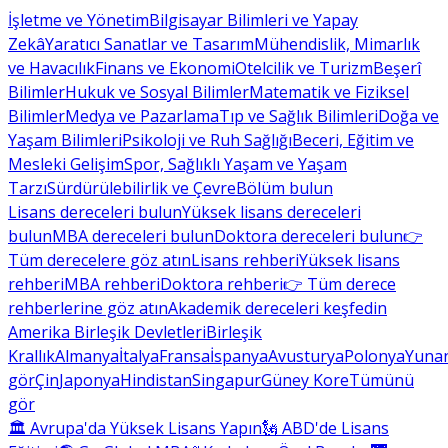
İşletme ve Yönetim
Bilgisayar Bilimleri ve Yapay
Zekâ
Yaratıcı Sanatlar ve Tasarım
Mühendislik, Mimarlık
ve Havacılık
Finans ve Ekonomi
Otelcilik ve Turizm
Beşerî
Bilimler
Hukuk ve Sosyal Bilimler
Matematik ve Fiziksel
Bilimler
Medya ve Pazarlama
Tıp ve Sağlık Bilimleri
Doğa ve
Yaşam Bilimleri
Psikoloji ve Ruh Sağlığı
Beceri, Eğitim ve
Mesleki Gelişim
Spor, Sağlıklı Yaşam ve Yaşam
Tarzı
Sürdürülebilirlik ve Çevre
Bölüm bulun
Lisans dereceleri bulun
Yüksek lisans dereceleri
bulun
MBA dereceleri bulun
Doktora dereceleri bulun
👉
Tüm derecelere göz atın
Lisans rehberi
Yüksek lisans
rehberi
MBA rehberi
Doktora rehberi
👉 Tüm derece
rehberlerine göz atın
Akademik dereceleri keşfedin
Amerika Birleşik Devletleri
Birleşik
Krallık
Almanya
İtalya
Fransa
İspanya
Avusturya
Polonya
Yunan
gör
Çin
Japonya
Hindistan
Singapur
Güney Kore
Tümünü
gör
🏛 Avrupa'da Yüksek Lisans Yapın
🗽 ABD'de Lisans