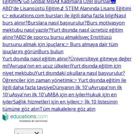
Eğitimi
🌎 Go Global MBA
💃 Kadınlara Özel Burslar
🌉
ABD'de Lisansüstü Eğitim
🔬 STEM Alanında Lisans Eğitimi
👉 educations.com bursları ile ilgili daha fazla bilgi
Nasıl
burs alınır?
Burslara nasıl başvurulur?
Burs motivasyon
mektubu nasıl yazılır?
Yurt dışında nasıl ücretsiz eğitim
alınır?
ABD'de sporcu bursu almak
İsveç Enstitüsü
bursunu almak için ipuçları
👉 Burs almaya dair tüm
ipuçlarını görün
Burs bulun
Yurt dışında nasıl eğitim alınır?
Üniversiteye gitmeye değer
mi?
Avrupa'nın en ucuz ülkeleri
Yurt dışında eğitim için
niyet mektubu
Yurt dışındaki okullara nasıl başvurulur?
Öğrenciler için zaman yönetimi
👉 Yurt dışında eğitim ile
ilgili daha fazla tavsiye
Dünyanın ilk 10'u
Avrupa'nın ilk
10'u
Asya'nın ilk 10'u
MBA için en iyiler
Hukuk için en
iyiler
Sağlık hizmetleri için en iyiler
👉 İlk 10 listesinin
tümüne göz atın
Tüm makalelere göz atın