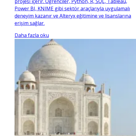
projesi içerir. Öğrenciler, Python, R, SQL, Tableau,
Power BI, KNIME gibi sektör araçlarıyla uygulamalı
deneyim kazanır ve Alteryx eğitimine ve lisanslarına
erişim sağlar.
Daha fazla oku