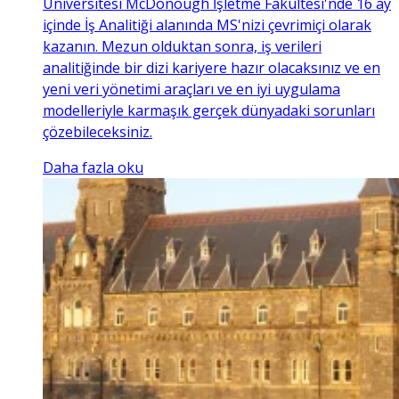
Üniversitesi McDonough İşletme Fakültesi'nde 16 ay
içinde İş Analitiği alanında MS'nizi çevrimiçi olarak
kazanın. Mezun olduktan sonra, iş verileri
analitiğinde bir dizi kariyere hazır olacaksınız ve en
yeni veri yönetimi araçları ve en iyi uygulama
modelleriyle karmaşık gerçek dünyadaki sorunları
çözebileceksiniz.
Daha fazla oku