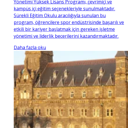
Yönetimi Yüksek Lisans Programı, çevrimiçi ve
kampüs içi eğitim seçenekleriyle sunulmaktadır.
Sürekli Eğitim Okulu aracılığıyla sunulan bu
program, öğrencilere spor endüstrisinde başarılı ve
etkili bir kariyer başlatmak için gereken işletme
yönetimi ve liderlik becerilerini kazandırmaktadır.
Daha fazla oku