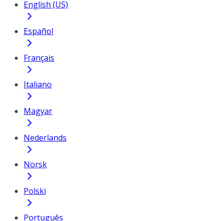
English (US)
Español
Français
Italiano
Magyar
Nederlands
Norsk
Polski
Português