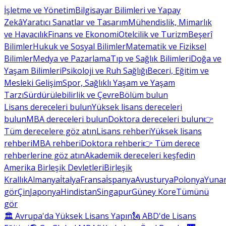
İşletme ve Yönetim
Bilgisayar Bilimleri ve Yapay
Zekâ
Yaratıcı Sanatlar ve Tasarım
Mühendislik, Mimarlık
ve Havacılık
Finans ve Ekonomi
Otelcilik ve Turizm
Beşerî
Bilimler
Hukuk ve Sosyal Bilimler
Matematik ve Fiziksel
Bilimler
Medya ve Pazarlama
Tıp ve Sağlık Bilimleri
Doğa ve
Yaşam Bilimleri
Psikoloji ve Ruh Sağlığı
Beceri, Eğitim ve
Mesleki Gelişim
Spor, Sağlıklı Yaşam ve Yaşam
Tarzı
Sürdürülebilirlik ve Çevre
Bölüm bulun
Lisans dereceleri bulun
Yüksek lisans dereceleri
bulun
MBA dereceleri bulun
Doktora dereceleri bulun
👉
Tüm derecelere göz atın
Lisans rehberi
Yüksek lisans
rehberi
MBA rehberi
Doktora rehberi
👉 Tüm derece
rehberlerine göz atın
Akademik dereceleri keşfedin
Amerika Birleşik Devletleri
Birleşik
Krallık
Almanya
İtalya
Fransa
İspanya
Avusturya
Polonya
Yunan
gör
Çin
Japonya
Hindistan
Singapur
Güney Kore
Tümünü
gör
🏛 Avrupa'da Yüksek Lisans Yapın
🗽 ABD'de Lisans