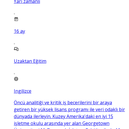
Yarı zamanlı
16
ay
Uzaktan Eğitim
Ingilizce
Öncü analitiği ve kritik iş becerilerini bir araya
getiren bir yüksek lisans programı ile veri odaklı bir
dünyada ilerleyin. Kuzey Amerika'daki en iyi 15
işletme okulu arasında yer alan Georgetown