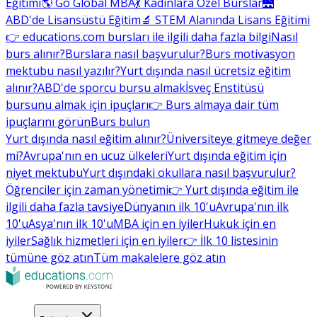
Eğitimi
🌎 Go Global MBA
💃 Kadınlara Özel Burslar
🌉
ABD'de Lisansüstü Eğitim
🔬 STEM Alanında Lisans Eğitimi
👉 educations.com bursları ile ilgili daha fazla bilgi
Nasıl
burs alınır?
Burslara nasıl başvurulur?
Burs motivasyon
mektubu nasıl yazılır?
Yurt dışında nasıl ücretsiz eğitim
alınır?
ABD'de sporcu bursu almak
İsveç Enstitüsü
bursunu almak için ipuçları
👉 Burs almaya dair tüm
ipuçlarını görün
Burs bulun
Yurt dışında nasıl eğitim alınır?
Üniversiteye gitmeye değer
mi?
Avrupa'nın en ucuz ülkeleri
Yurt dışında eğitim için
niyet mektubu
Yurt dışındaki okullara nasıl başvurulur?
Öğrenciler için zaman yönetimi
👉 Yurt dışında eğitim ile
ilgili daha fazla tavsiye
Dünyanın ilk 10'u
Avrupa'nın ilk
10'u
Asya'nın ilk 10'u
MBA için en iyiler
Hukuk için en
iyiler
Sağlık hizmetleri için en iyiler
👉 İlk 10 listesinin
tümüne göz atın
Tüm makalelere göz atın