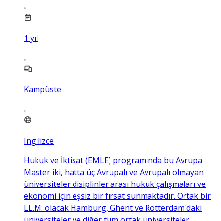
1
yıl
Kampüste
Ingilizce
Hukuk ve İktisat (EMLE) programında bu Avrupa
Master iki, hatta üç Avrupalı ​​ve Avrupalı ​​olmayan
üniversiteler disiplinler arası hukuk çalışmaları ve
ekonomi için eşsiz bir fırsat sunmaktadır. Ortak bir
LL.M. olacak Hamburg, Ghent ve Rotterdam'daki
üniversiteler ve diğer tüm ortak üniversiteler,