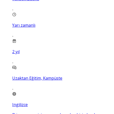
Yarı zamanlı
2
yıl
Uzaktan Eğitim, Kampüste
Ingilizce