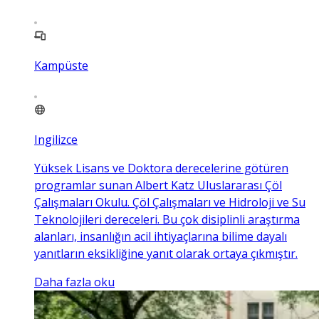
Kampüste
Ingilizce
Yüksek Lisans ve Doktora derecelerine götüren
programlar sunan Albert Katz Uluslararası Çöl
Çalışmaları Okulu. Çöl Çalışmaları ve Hidroloji ve Su
Teknolojileri dereceleri. Bu çok disiplinli araştırma
alanları, insanlığın acil ihtiyaçlarına bilime dayalı
yanıtların eksikliğine yanıt olarak ortaya çıkmıştır.
Daha fazla oku