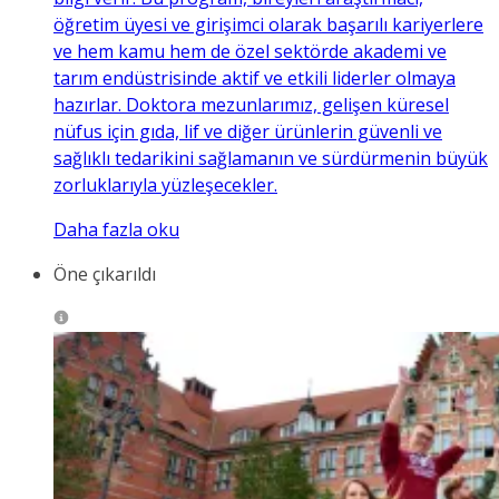
öğretim üyesi ve girişimci olarak başarılı kariyerlere
ve hem kamu hem de özel sektörde akademi ve
tarım endüstrisinde aktif ve etkili liderler olmaya
hazırlar. Doktora mezunlarımız, gelişen küresel
nüfus için gıda, lif ve diğer ürünlerin güvenli ve
sağlıklı tedarikini sağlamanın ve sürdürmenin büyük
zorluklarıyla yüzleşecekler.
Daha fazla oku
Öne çıkarıldı