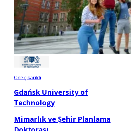
Öne çıkarıldı
Gdańsk University of
Technology
Mimarlık ve Şehir Planlama
Doktorası