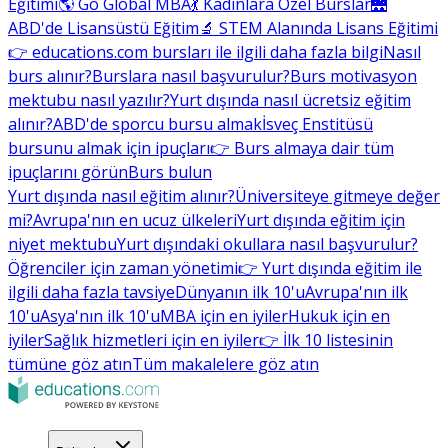
Eğitimi
🌎 Go Global MBA
💃 Kadınlara Özel Burslar
🌉
ABD'de Lisansüstü Eğitim
🔬 STEM Alanında Lisans Eğitimi
👉 educations.com bursları ile ilgili daha fazla bilgi
Nasıl
burs alınır?
Burslara nasıl başvurulur?
Burs motivasyon
mektubu nasıl yazılır?
Yurt dışında nasıl ücretsiz eğitim
alınır?
ABD'de sporcu bursu almak
İsveç Enstitüsü
bursunu almak için ipuçları
👉 Burs almaya dair tüm
ipuçlarını görün
Burs bulun
Yurt dışında nasıl eğitim alınır?
Üniversiteye gitmeye değer
mi?
Avrupa'nın en ucuz ülkeleri
Yurt dışında eğitim için
niyet mektubu
Yurt dışındaki okullara nasıl başvurulur?
Öğrenciler için zaman yönetimi
👉 Yurt dışında eğitim ile
ilgili daha fazla tavsiye
Dünyanın ilk 10'u
Avrupa'nın ilk
10'u
Asya'nın ilk 10'u
MBA için en iyiler
Hukuk için en
iyiler
Sağlık hizmetleri için en iyiler
👉 İlk 10 listesinin
tümüne göz atın
Tüm makalelere göz atın