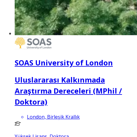
SOAS University of London
Uluslararası Kalkınmada
Araştırma Dereceleri (MPhil /
Doktora)
London, Birleşik Krallık
Yüksek Lisans, Doktora