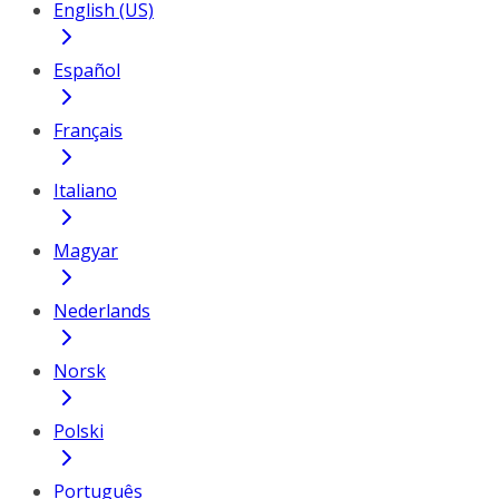
English (US)
Español
Français
Italiano
Magyar
Nederlands
Norsk
Polski
Português