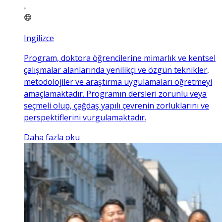
Ingilizce
Program, doktora öğrencilerine mimarlık ve kentsel
çalışmalar alanlarında yenilikçi ve özgün teknikler,
metodolojiler ve araştırma uygulamaları öğretmeyi
amaçlamaktadır. Programın dersleri zorunlu veya
seçmeli olup, çağdaş yapılı çevrenin zorluklarını ve
perspektiflerini vurgulamaktadır.
Daha fazla oku