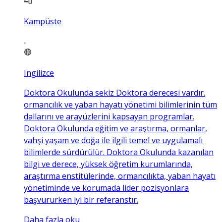
Kampüste
Ingilizce
Doktora Okulunda sekiz Doktora derecesi vardır.
ormancılık ve yaban hayatı yönetimi bilimlerinin tüm
dallarını ve arayüzlerini kapsayan programlar.
Doktora Okulunda eğitim ve araştırma, ormanlar,
vahşi yaşam ve doğa ile ilgili temel ve uygulamalı
bilimlerde sürdürülür. Doktora Okulunda kazanılan
bilgi ve derece, yüksek öğretim kurumlarında,
araştırma enstitülerinde, ormancılıkta, yaban hayatı
yönetiminde ve korumada lider pozisyonlara
başvururken iyi bir referanstır.
Daha fazla oku