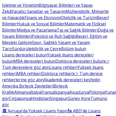
İşletme ve Yönetim
Bilgisayar Bilimleri ve Yapay
Zekâ
Yaratıcı Sanatlar ve Tasarım
Mühendislik, Mimarlık
ve Havacılık
Finans ve Ekonomi
Otelcilik ve Turizm
Beşerî
Bilimler
Hukuk ve Sosyal Bilimler
Matematik ve Fiziksel
Bilimler
Medya ve Pazarlama
Tıp ve Sağlık Bilimleri
Doğa ve
Yaşam Bilimleri
Psikoloji ve Ruh Sağlığı
Beceri, Eğitim ve
Mesleki Gelişim
Spor, Sağlıklı Yaşam ve Yaşam
Tarzı
Sürdürülebilirlik ve Çevre
Bölüm bulun
Lisans dereceleri bulun
Yüksek lisans dereceleri
bulun
MBA dereceleri bulun
Doktora dereceleri bulun
👉
Tüm derecelere göz atın
Lisans rehberi
Yüksek lisans
rehberi
MBA rehberi
Doktora rehberi
👉 Tüm derece
rehberlerine göz atın
Akademik dereceleri keşfedin
Amerika Birleşik Devletleri
Birleşik
Krallık
Almanya
İtalya
Fransa
İspanya
Avusturya
Polonya
Yunan
gör
Çin
Japonya
Hindistan
Singapur
Güney Kore
Tümünü
gör
🏛 Avrupa'da Yüksek Lisans Yapın
🗽 ABD'de Lisans