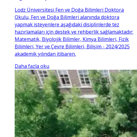
Lodz Üniversitesi Fen ve Doğa Bilimleri Doktora
Okulu, Fen ve Doğa Bilimleri alanında doktora
yapmak isteyenlere aşağıdaki disiplinlerde tez
hazırlamaları için destek ve rehberlik sağlamaktadır:
Matematik, Biyolojik Bilimler, Kimya Bilimleri, Fizik
Bilimleri, Yer ve Çevre Bilimleri, Bilişim - 2024/2025
akademik yılından itibaren.
Daha fazla oku