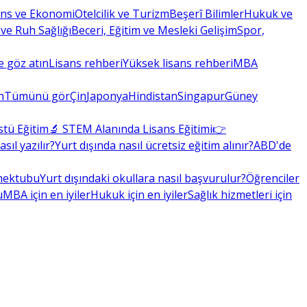
ans ve Ekonomi
Otelcilik ve Turizm
Beşerî Bilimler
Hukuk ve
 ve Ruh Sağlığı
Beceri, Eğitim ve Mesleki Gelişim
Spor,
 göz atın
Lisans rehberi
Yüksek lisans rehberi
MBA
n
Tümünü gör
Çin
Japonya
Hindistan
Singapur
Güney
stü Eğitim
🔬 STEM Alanında Lisans Eğitimi
👉
ıl yazılır?
Yurt dışında nasıl ücretsiz eğitim alınır?
ABD'de
 mektubu
Yurt dışındaki okullara nasıl başvurulur?
Öğrenciler
u
MBA için en iyiler
Hukuk için en iyiler
Sağlık hizmetleri için