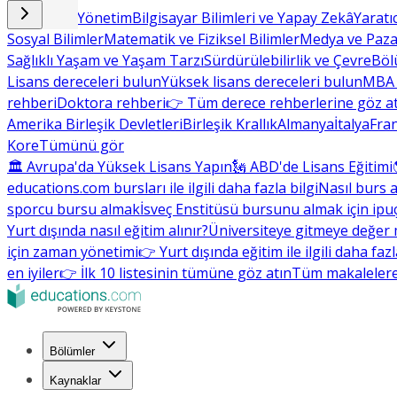
İşletme ve Yönetim
Bilgisayar Bilimleri ve Yapay Zekâ
Yaratı
Sosyal Bilimler
Matematik ve Fiziksel Bilimler
Medya ve Paz
Sağlıklı Yaşam ve Yaşam Tarzı
Sürdürülebilirlik ve Çevre
Böl
Lisans dereceleri bulun
Yüksek lisans dereceleri bulun
MBA 
rehberi
Doktora rehberi
👉 Tüm derece rehberlerine göz a
Amerika Birleşik Devletleri
Birleşik Krallık
Almanya
İtalya
Fra
Kore
Tümünü gör
🏛 Avrupa'da Yüksek Lisans Yapın
🗽 ABD'de Lisans Eğitimi
educations.com bursları ile ilgili daha fazla bilgi
Nasıl burs a
sporcu bursu almak
İsveç Enstitüsü bursunu almak için ipuç
Yurt dışında nasıl eğitim alınır?
Üniversiteye gitmeye değer 
için zaman yönetimi
👉 Yurt dışında eğitim ile ilgili daha faz
en iyiler
👉 İlk 10 listesinin tümüne göz atın
Tüm makalelere
Bölümler
Kaynaklar