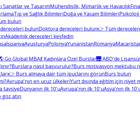
cı Sanatlar ve Tasarım
Mühendislik, Mimarlık ve Havacılık
Fin
arlama
Tıp ve Sağlık Bilimleri
Doğa ve Yaşam Bilimleri
Psikoloji
üm bulun
dereceleri bulun
Doktora dereceleri bulun
👉 Tüm derecelere
tın
Akademik dereceleri keşfedin
nsa
İspanya
Avusturya
Polonya
Yunanistan
Romanya
Macarista
🌎 Go Global MBA
💃 Kadınlara Özel Burslar
🌉 ABD'de Lisansü
lınır?
Burslara nasıl başvurulur?
Burs motivasyon mektubu nas
ları
👉 Burs almaya dair tüm ipuçlarını görün
Burs bulun
mi?
Avrupa'nın en ucuz ülkeleri
Yurt dışında eğitim için niyet
la tavsiye
Dünyanın ilk 10'u
Avrupa'nın ilk 10'u
Asya'nın ilk 10'
 göz atın