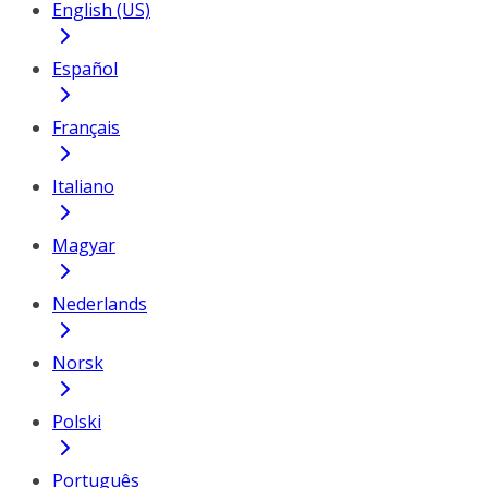
English (US)
Español
Français
Italiano
Magyar
Nederlands
Norsk
Polski
Português