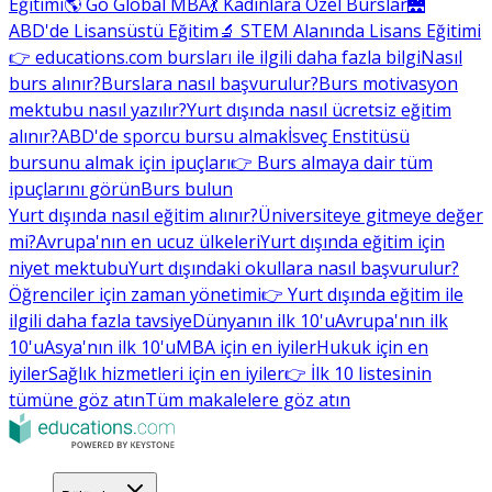
Eğitimi
🌎 Go Global MBA
💃 Kadınlara Özel Burslar
🌉
ABD'de Lisansüstü Eğitim
🔬 STEM Alanında Lisans Eğitimi
👉 educations.com bursları ile ilgili daha fazla bilgi
Nasıl
burs alınır?
Burslara nasıl başvurulur?
Burs motivasyon
mektubu nasıl yazılır?
Yurt dışında nasıl ücretsiz eğitim
alınır?
ABD'de sporcu bursu almak
İsveç Enstitüsü
bursunu almak için ipuçları
👉 Burs almaya dair tüm
ipuçlarını görün
Burs bulun
Yurt dışında nasıl eğitim alınır?
Üniversiteye gitmeye değer
mi?
Avrupa'nın en ucuz ülkeleri
Yurt dışında eğitim için
niyet mektubu
Yurt dışındaki okullara nasıl başvurulur?
Öğrenciler için zaman yönetimi
👉 Yurt dışında eğitim ile
ilgili daha fazla tavsiye
Dünyanın ilk 10'u
Avrupa'nın ilk
10'u
Asya'nın ilk 10'u
MBA için en iyiler
Hukuk için en
iyiler
Sağlık hizmetleri için en iyiler
👉 İlk 10 listesinin
tümüne göz atın
Tüm makalelere göz atın