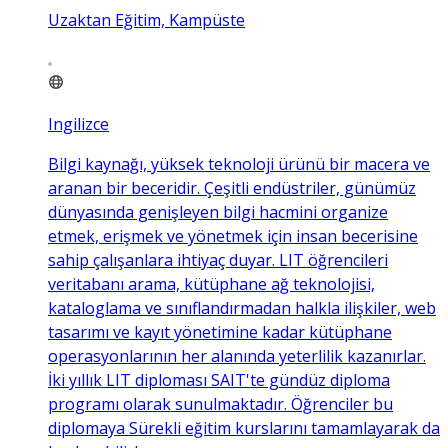
Uzaktan Eğitim, Kampüste
Ingilizce
Bilgi kaynağı, yüksek teknoloji ürünü bir macera ve
aranan bir beceridir. Çeşitli endüstriler, günümüz
dünyasında genişleyen bilgi hacmini organize
etmek, erişmek ve yönetmek için insan becerisine
sahip çalışanlara ihtiyaç duyar. LIT öğrencileri
veritabanı arama, kütüphane ağ teknolojisi,
kataloglama ve sınıflandırmadan halkla ilişkiler, web
tasarımı ve kayıt yönetimine kadar kütüphane
operasyonlarının her alanında yeterlilik kazanırlar.
İki yıllık LIT diploması SAIT'te gündüz diploma
programı olarak sunulmaktadır. Öğrenciler bu
diplomaya Sürekli eğitim kurslarını tamamlayarak da