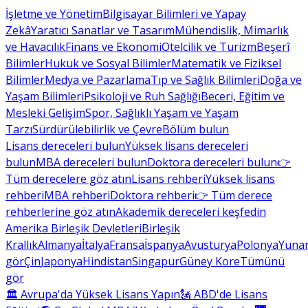
İşletme ve Yönetim
Bilgisayar Bilimleri ve Yapay
Zekâ
Yaratıcı Sanatlar ve Tasarım
Mühendislik, Mimarlık
ve Havacılık
Finans ve Ekonomi
Otelcilik ve Turizm
Beşerî
Bilimler
Hukuk ve Sosyal Bilimler
Matematik ve Fiziksel
Bilimler
Medya ve Pazarlama
Tıp ve Sağlık Bilimleri
Doğa ve
Yaşam Bilimleri
Psikoloji ve Ruh Sağlığı
Beceri, Eğitim ve
Mesleki Gelişim
Spor, Sağlıklı Yaşam ve Yaşam
Tarzı
Sürdürülebilirlik ve Çevre
Bölüm bulun
Lisans dereceleri bulun
Yüksek lisans dereceleri
bulun
MBA dereceleri bulun
Doktora dereceleri bulun
👉
Tüm derecelere göz atın
Lisans rehberi
Yüksek lisans
rehberi
MBA rehberi
Doktora rehberi
👉 Tüm derece
rehberlerine göz atın
Akademik dereceleri keşfedin
Amerika Birleşik Devletleri
Birleşik
Krallık
Almanya
İtalya
Fransa
İspanya
Avusturya
Polonya
Yunan
gör
Çin
Japonya
Hindistan
Singapur
Güney Kore
Tümünü
gör
🏛 Avrupa'da Yüksek Lisans Yapın
🗽 ABD'de Lisans