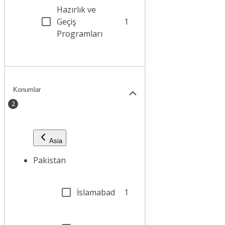
Hazırlık ve
Geçiş
1
Programları
Konumlar
2
Asia
Pakistan
İslamabad
1