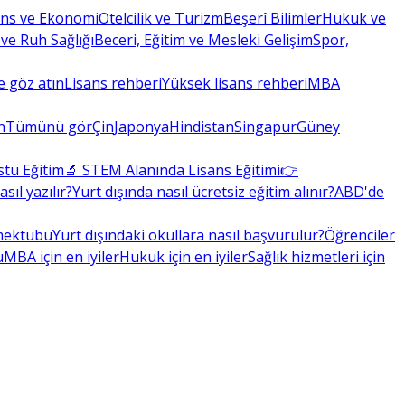
ans ve Ekonomi
Otelcilik ve Turizm
Beşerî Bilimler
Hukuk ve
 ve Ruh Sağlığı
Beceri, Eğitim ve Mesleki Gelişim
Spor,
 göz atın
Lisans rehberi
Yüksek lisans rehberi
MBA
n
Tümünü gör
Çin
Japonya
Hindistan
Singapur
Güney
stü Eğitim
🔬 STEM Alanında Lisans Eğitimi
👉
ıl yazılır?
Yurt dışında nasıl ücretsiz eğitim alınır?
ABD'de
 mektubu
Yurt dışındaki okullara nasıl başvurulur?
Öğrenciler
u
MBA için en iyiler
Hukuk için en iyiler
Sağlık hizmetleri için