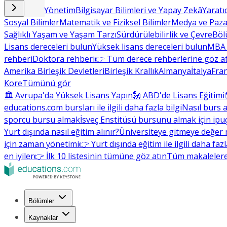
İşletme ve Yönetim
Bilgisayar Bilimleri ve Yapay Zekâ
Yaratı
Sosyal Bilimler
Matematik ve Fiziksel Bilimler
Medya ve Paz
Sağlıklı Yaşam ve Yaşam Tarzı
Sürdürülebilirlik ve Çevre
Böl
Lisans dereceleri bulun
Yüksek lisans dereceleri bulun
MBA 
rehberi
Doktora rehberi
👉 Tüm derece rehberlerine göz a
Amerika Birleşik Devletleri
Birleşik Krallık
Almanya
İtalya
Fra
Kore
Tümünü gör
🏛 Avrupa'da Yüksek Lisans Yapın
🗽 ABD'de Lisans Eğitimi
educations.com bursları ile ilgili daha fazla bilgi
Nasıl burs a
sporcu bursu almak
İsveç Enstitüsü bursunu almak için ipuç
Yurt dışında nasıl eğitim alınır?
Üniversiteye gitmeye değer 
için zaman yönetimi
👉 Yurt dışında eğitim ile ilgili daha faz
en iyiler
👉 İlk 10 listesinin tümüne göz atın
Tüm makalelere
Bölümler
Kaynaklar