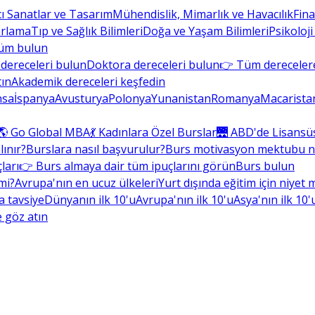
cı Sanatlar ve Tasarım
Mühendislik, Mimarlık ve Havacılık
Fin
arlama
Tıp ve Sağlık Bilimleri
Doğa ve Yaşam Bilimleri
Psikoloji
üm bulun
dereceleri bulun
Doktora dereceleri bulun
👉 Tüm derecelere
tın
Akademik dereceleri keşfedin
nsa
İspanya
Avusturya
Polonya
Yunanistan
Romanya
Macarista
🌎 Go Global MBA
💃 Kadınlara Özel Burslar
🌉 ABD'de Lisansü
lınır?
Burslara nasıl başvurulur?
Burs motivasyon mektubu nas
ları
👉 Burs almaya dair tüm ipuçlarını görün
Burs bulun
mi?
Avrupa'nın en ucuz ülkeleri
Yurt dışında eğitim için niyet
la tavsiye
Dünyanın ilk 10'u
Avrupa'nın ilk 10'u
Asya'nın ilk 10'
 göz atın